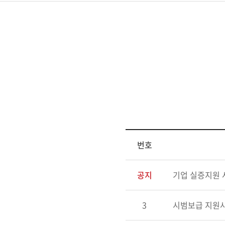
번호
공지
기업 실증지원 
3
시범보급 지원사